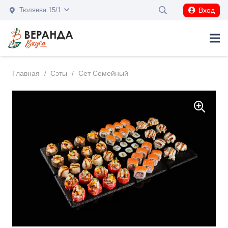
Вход
Тюляева 15/1
Главная
/
Сэты
/
Сет Семейный