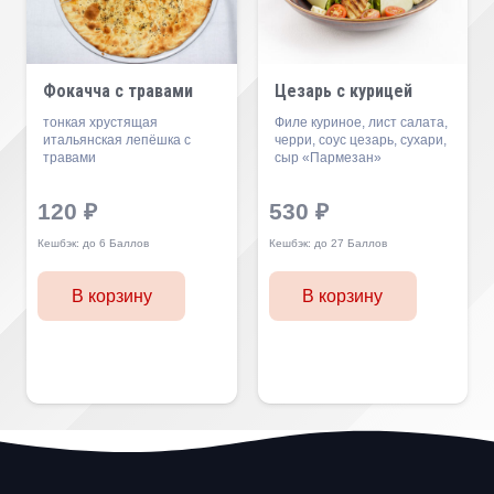
Фокачча с травами
Цезарь с курицей
тонкая хрустящая
Филе куриное, лист салата,
итальянская лепёшка с
черри, соус цезарь, сухари,
травами
сыр «Пармезан»
120
₽
530
₽
Кешбэк:
до 6 Баллов
Кешбэк:
до 27 Баллов
В корзину
В корзину