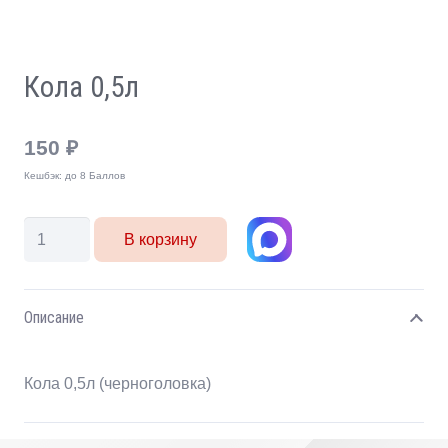
Кола 0,5л
150
₽
Кешбэк:
до 8 Баллов
Количество
В корзину
товара
Кола
0,5л
Описание
Кола 0,5л (черноголовка)