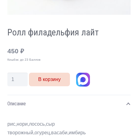
Ролл филадельфия лайт
450
₽
Кешбэк:
до 23 Баллов
Количество
В корзину
товара
Ролл
филадельфия
Описание
лайт
рис,нори,лосось,сыр
творожный,огурец,васаби,имбирь