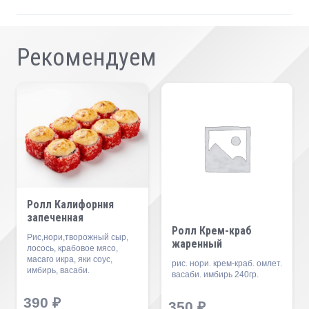
Рекомендуем
Ролл Калифорния
запеченная
Ролл Крем-краб
Рис,нори,творожный сыр,
жаренный
лосось, крабовое мясо,
масаго икра, яки соус,
рис. нори. крем-краб. омлет.
имбирь, васаби.
васаби. имбирь 240гр.
390
₽
350
₽