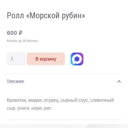
Ролл «Морской рубин»
600
₽
Кешбэк:
до 30 Баллов
Количество
В корзину
товара
Ролл
"Морской
Описание
рубин"
Креветка, мидии, огурец, сырный соус, сливочный
сыр, унаги, нори, рис