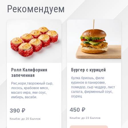
Рекомендуем
Ролл Калифорния
Бургер с курицей
запеченная
булка бриошь, филе
куриное в панировке,
Рис,нори,творожный сыр,
помидор, сыр чеддер, лист
лосось, крабовое мясо,
салата, фирменный соус,
масаго икра, яки соус,
огурец
имбирь, васаби.
450
₽
390
₽
Кешбэк:
до 23 Баллов
Кешбэк:
до 20 Баллов