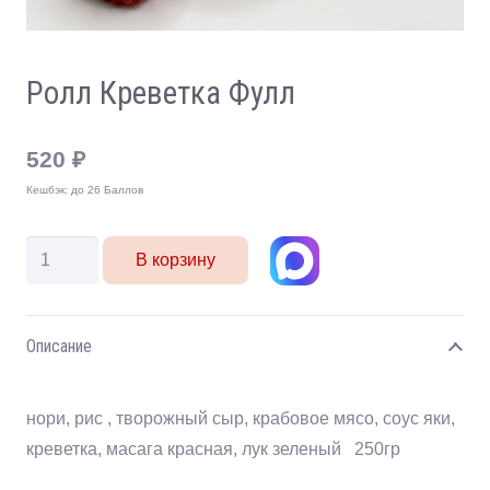
Ролл Креветка Фулл
520
₽
Кешбэк:
до 26 Баллов
Количество
В корзину
товара
Ролл
Креветка
Описание
Фулл
нори, рис , творожный сыр, крабовое мясо, соус яки,
креветка, масага красная, лук зеленый 250гр