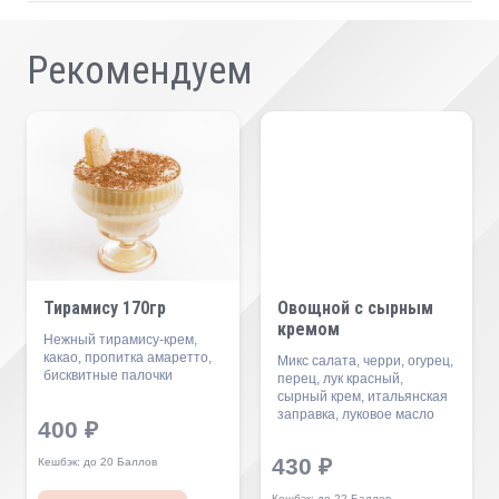
Рекомендуем
Тирамису 170гр
Овощной с сырным
кремом
Нежный тирамису-крем,
какао, пропитка амаретто,
Микс салата, черри, огурец,
бисквитные палочки
перец, лук красный,
сырный крем, итальянская
заправка, луковое масло
400
₽
430
₽
Кешбэк:
до 20 Баллов
Кешбэк:
до 22 Баллов