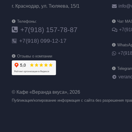
г. Краснодар, ул. Тюляева, 15/1
info@
Телефоны:
Чат MA
+7(918) 157-78-87
+7(91
+7(918) 099-12-17
WhatsA
+7(918
Отзывы о компании
Telegra
veran
telegram
© Кафе «Веранда вкуса», 2026
Публикация/копирование информация с сайта без разрешения пра