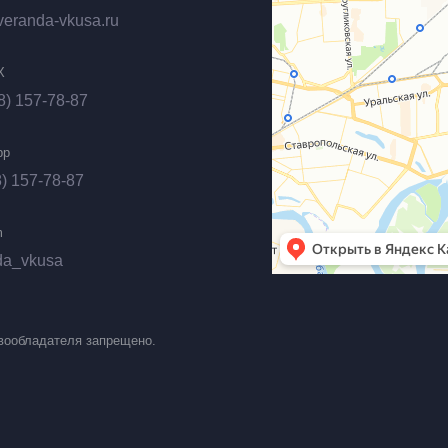
veranda-vkusa.ru
X
8) 157-78-87
pp
) 157-78-87
m
da_vkusa
вообладателя запрещено.