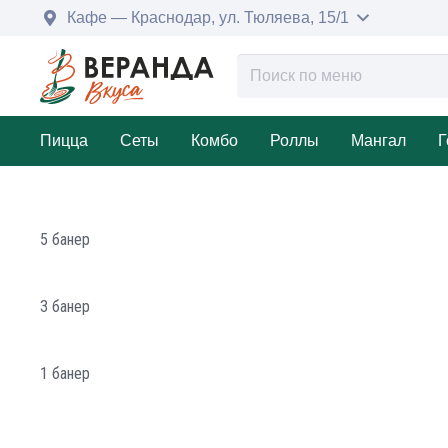
Кафе — Краснодар, ул. Тюляева, 15/1
Пицца
Сеты
Комбо
Роллы
Мангал
Г
5 банер
3 банер
1 банер