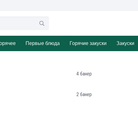
орячее
Первые блюда
Горячие закуски
Закуски
4 банер
2 банер