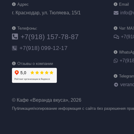
Адрес
Email
г. Краснодар, ул. Тюляева, 15/1
info@
Телефоны:
Чат MA
+7(918) 157-78-87
+7(91
+7(918) 099-12-17
WhatsA
+7(918
Отзывы о компании
Telegra
veran
telegram
© Кафе «Веранда вкуса», 2026
Публикация/копирование информация с сайта без разрешения пра