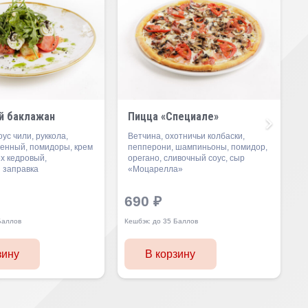
й баклажан
Пицца «Специале»
ус чили, руккола,
Ветчина, охотничьи колбаски,
ченный, помидоры, крем
пепперони, шампиньоны, помидор,
х кедровый,
орегано, сливочный соус, сыр
 заправка
«Моцарелла»
690
₽
К
Баллов
Кешбэк:
до 35 Баллов
зину
В корзину