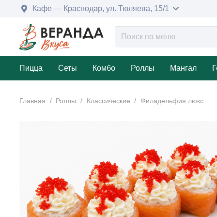
Кафе — Краснодар, ул. Тюляева, 15/1
Пицца
Сеты
Комбо
Роллы
Мангал
Г
Главная
/
Роллы
/
Классические
/
Филадельфия люкс