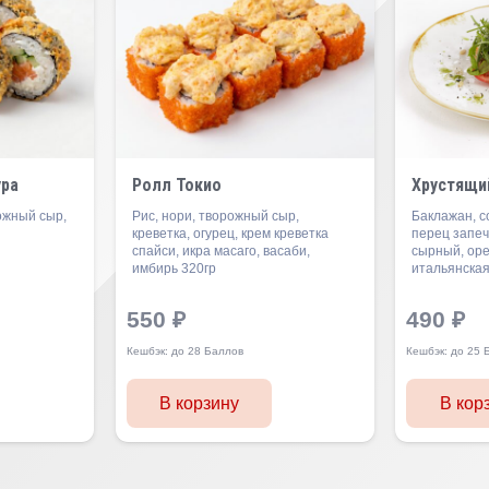
ура
Ролл Токио
Хрустящи
рожный сыр,
Рис, нори, творожный сыр,
Баклажан, со
креветка, огурец, крем креветка
перец запе
спайси, икра масаго, васаби,
сырный, оре
имбирь 320гр
итальянская
550
₽
490
₽
Кешбэк:
до 28 Баллов
Кешбэк:
до 25 
В корзину
В кор