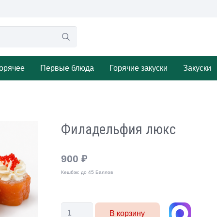
орячее
Первые блюда
Горячие закуски
Закуски
Филадельфия люкс
900
₽
Кешбэк:
до 45 Баллов
Количество
В корзину