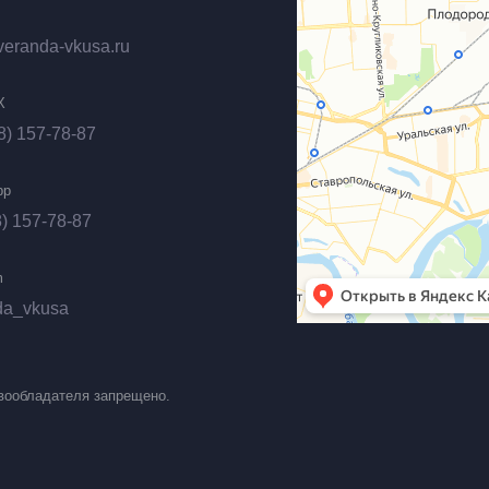
veranda-vkusa.ru
X
8) 157-78-87
pp
) 157-78-87
m
da_vkusa
вообладателя запрещено.