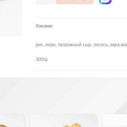
товара
Филадельфия
люкс
Описание
рис, нори, творожный сыр, лосось, икра ма
300гр