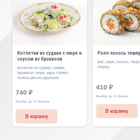
Котлетки из судака с пюре и
Ролл лосось темп
соусом из брокколи
рис, нори, лосось, тво
огурец
котлетки из судака, сливки,
брокколи, пюре, икра тобико,
зелень,масло укропное
410
₽
740
₽
Кешбэк:
до 21 Балла
Кешбэк:
до 37 Баллов
В корзину
В корзину